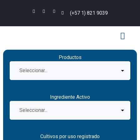
(+57 1) 821 9039
PLAN DE MANEJ
ACO POR CULT
Productos
Ingrediente Activo
Cultivos por uso registrado