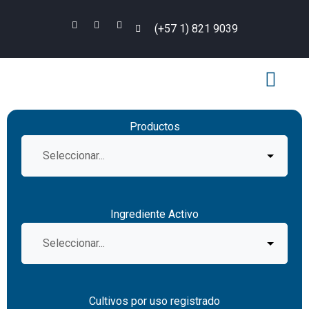
(+57 1) 821 9039
PLAN DE MANEJ
ACO POR CULT
Productos
Ingrediente Activo
Cultivos por uso registrado