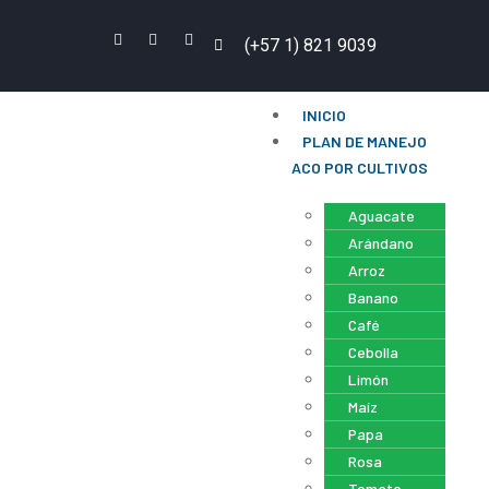
(+57 1) 821 9039
INICIO
PLAN DE MANEJO
ACO POR CULTIVOS
Aguacate
Arándano
Arroz
Banano
Café
Cebolla
Limón
Maíz
Papa
Rosa
Tomate