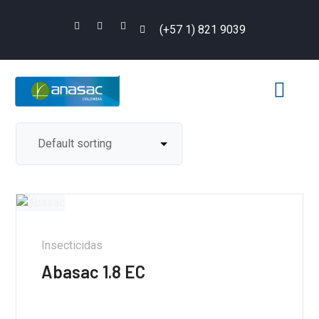
(+57 1) 821 9039
PLAN DE MANEJ
ACO POR CULT
Insecticidas
Abasac 1.8 EC